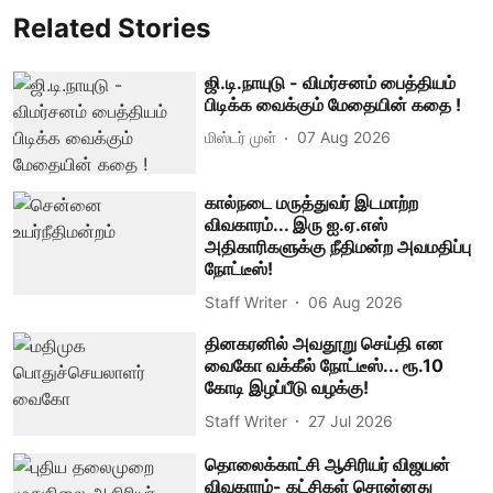
Related Stories
ஜி.டி.நாயுடு - விமர்சனம் பைத்தியம்
பிடிக்க வைக்கும் மேதையின் கதை !
மிஸ்டர் முள்
07 Aug 2026
கால்நடை மருத்துவர் இடமாற்ற
விவகாரம்... இரு ஐ.ஏ.எஸ்
அதிகாரிகளுக்கு நீதிமன்ற அவமதிப்பு
நோட்டீஸ்!
Staff Writer
06 Aug 2026
தினகரனில் அவதூறு செய்தி என
வைகோ வக்கீல் நோட்டீஸ்... ரூ.10
கோடி இழப்பீடு வழக்கு!
Staff Writer
27 Jul 2026
தொலைக்காட்சி ஆசிரியர் விஜயன்
விவகாரம்- கட்சிகள் சொன்னது