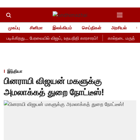
முகப்பு
சினிமா
இலக்கியம்
செய்திகள்
அரசியல்
த
பர் படிக்கிறது... பேரவையில் விஜய், உதயநிதி காரசாரம்!
கால்நடை மருத்துவப் 
இந்தியா
பினராயி விஜயன் மகளுக்கு
அமலாக்கத் துறை நோட்டீஸ்!