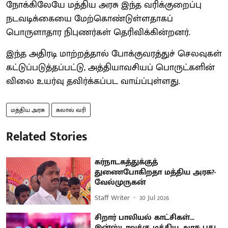
நோக்கிலேயே மத்திய அரசு இந்த வரிக்குறைப்பு
நடவடிக்கையை மேற்கொண்டுள்ளதாகப்
பொருளாதார நிபுணர்கள் தெரிவிக்கின்றனர்.
இந்த அதிரடி மாற்றத்தால் போக்குவரத்துச் செலவுகள்
கட்டுப்படுத்தப்பட்டு, அத்தியாவசியப் பொருட்களின்
விலை உயர்வு தவிர்க்கப்பட வாய்ப்புள்ளது.
மத்திய அரசு
கலால் வரி
Related Stories
கர்நாடகத்துக்குத்
துணைபோகிறதா மத்திய அரசு?-
வேல்முருகன்
Staff Writer
30 Jul 2026
சிறார் பாலியல் காட்சிகள்...
இன்ஸ்டாவுக்கு மத்திய அரசு புது