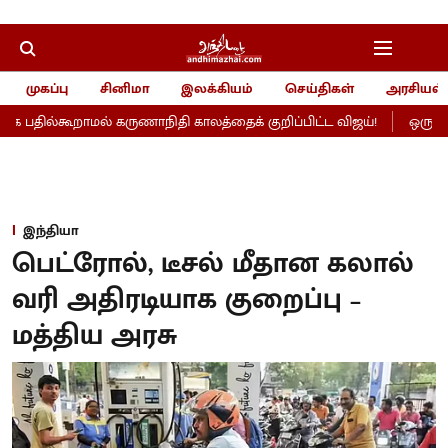
முகப்பு
சினிமா
இலக்கியம்
செய்திகள்
அரசியல்
பதில்கூறாமல் கருணாநிதி காலத்தைக் குறிப்பிட்ட விஜய்!
ஒரு நல்
இந்தியா
பெட்ரோல், டீசல் மீதான கலால்
வரி அதிரடியாக குறைப்பு –
மத்திய அரசு