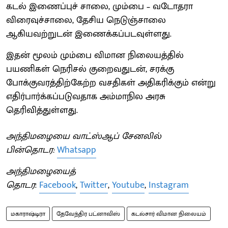
கடல் இணைப்புச் சாலை, மும்பை – வடோதரா
விரைவுச்சாலை, தேசிய நெடுஞ்சாலை
ஆகியவற்றுடன் இணைக்கப்படவுள்ளது.
இதன் மூலம் மும்பை விமான நிலையத்தில்
பயணிகள் நெரிசல் குறைவதுடன், சரக்கு
போக்குவரத்திற்கேற்ற வசதிகள் அதிகரிக்கும் என்று
எதிர்பார்க்கப்படுவதாக அம்மாநில அரசு
தெரிவித்துள்ளது.
அந்திமழையை வாட்ஸ்ஆப் சேனலில்
பின்தொடர:
Whatsapp
அந்திமழையைத்
தொடர
:
Facebook
,
Twitter
,
Youtube
,
Instagram
மகாராஷ்டிரா
தேவேந்திர பட்னாவிஸ்
கடல்சார் விமான நிலையம்