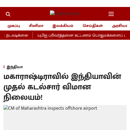
முகப்பு
சினிமா
இலக்கியம்
செய்திகள்
அரசியல்
 நடவடிக்கை!
யுபிஐ பரிவர்த்தனை கட்டணம் பொதுமக்களைப் பாதிக்
இந்தியா
மகாராஷ்டிராவில் இந்தியாவின்
முதல் கடல்சார் விமான
நிலையம்!