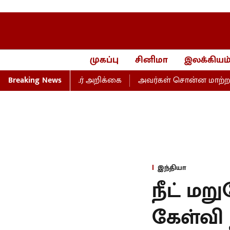
முகப்பு
சினிமா
இலக்கியம
ிக்கம் தாகூர் அறிக்கை
Breaking News
அவர்கள் சொன்ன மாற்றம், பெயர்
இந்தியா
நீட் மறு
கேள்வி ந