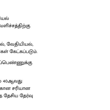
ியல்
ளிச்சத்திற்கு
யல், வேதியியல்,
ள் கேட்கப்படும்.
திப்பெண்ணுக்கு
ில் 40ஆவது
ிக்கான சரியான
ை தேசிய தேர்வு