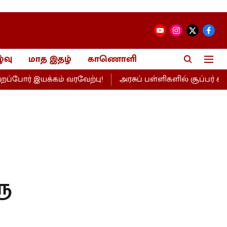
்வு
மாத இதழ்
காணொளி
இயக்கம் வரவேற்பு!
அரசுப் பள்ளிகளில் சூப்பர் கிளீன் சூப்ப
ரு