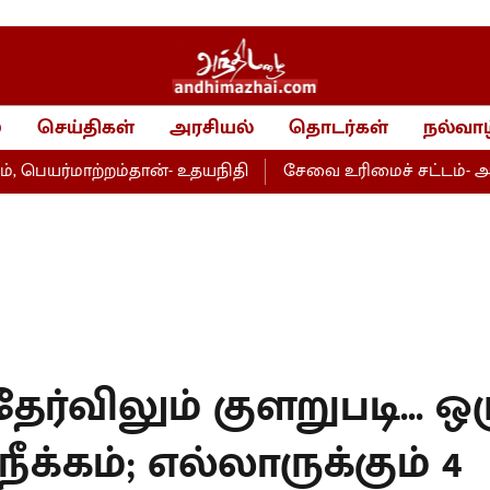
்
செய்திகள்
அரசியல்
தொடர்கள்
நல்வாழ
மாற்றம்தான்- உதயநிதி
சேவை உரிமைச் சட்டம்- அறப்போர் 
தேர்விலும் குளறுபடி... ஒ
ீக்கம்; எல்லாருக்கும் 4