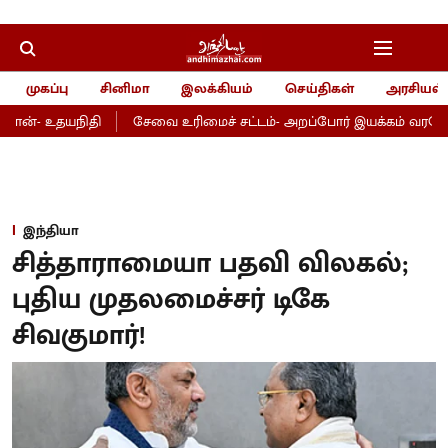
முகப்பு
சினிமா
இலக்கியம்
செய்திகள்
அரசியல்
ான்- உதயநிதி
சேவை உரிமைச் சட்டம்- அறப்போர் இயக்கம் வரவேற்பு
இந்தியா
சித்தாராமையா பதவி விலகல்;
புதிய முதலமைச்சர் டிகே
சிவகுமார்!