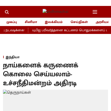
முகப்பு
சினிமா
இலக்கியம்
செய்திகள்
அரசியல்
 நடவடிக்கை!
யுபிஐ பரிவர்த்தனை கட்டணம் பொதுமக்களைப் பாதிக்
இந்தியா
நாய்களைக் கருணைக்
கொலை செய்யலாம்-
உச்சநீதிமன்றம் அதிரடி