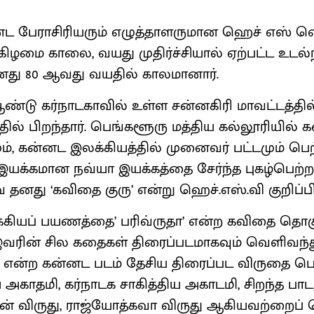
னட பேராசிரியரும் எழுத்தாளருமான ஹெச் எஸ் வெ
கிழமை காலை, வயது முதிர்ச்சியால் ஏற்பட்ட உடல
து 80 ஆவது வயதில் காலமானார்.
ஆண்டு கர்நாடகாவில் உள்ள சன்னகிரி மாவட்டத்த
்தில் பிறந்தார். பெங்களூரு மத்திய கல்லூரியில் 
ம், கன்னட இலக்கியத்தில் முனைவர் பட்டமும் பெற
யக்கமான நவ்யா இயக்கத்தை சேர்ந்த புகழ்பெற்ற
தனது ‘கவிதை குரு’ என்று ஹெச்.எஸ்.வி குறிப்பிட
்கியப் பயணத்தை’ பரிவ்ருதா’ என்ற கவிதை தொக
இவரின் சில கதைகள் திரைப்படமாகவும் வெளிவந்
தா’ என்ற கன்னட படம் தேசிய திரைப்பட விருதை பெ
ய அகாதமி, கர்நாடக சாகித்திய அகாடமி, சிறந்த பா
ென் விருது, ராஜ்யோத்கவா விருது ஆகியவற்றைப் ப