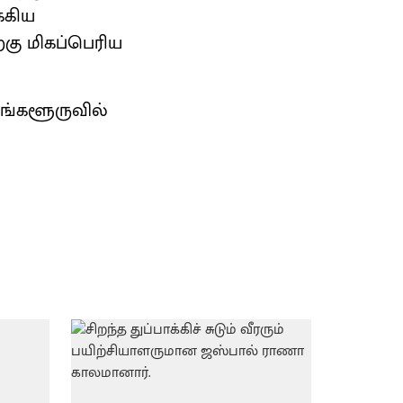
்கிய
கு மிகப்பெரிய
ெங்களூருவில்