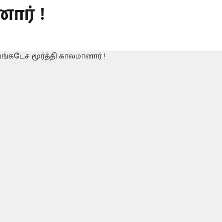
ார் !