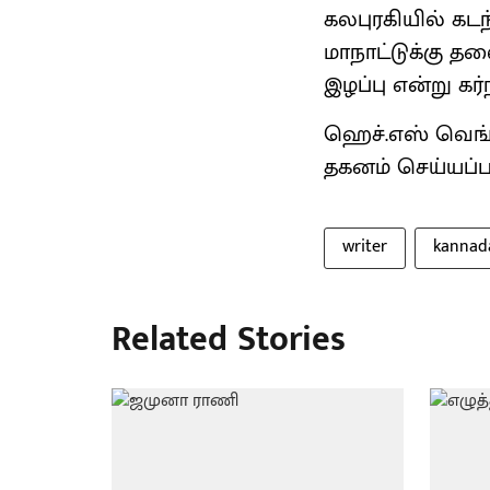
கலபுரகியில் கட
மாநாட்டுக்கு த
இழப்பு என்று கர
ஹெச்.எஸ் வெங்க
தகனம் செய்யப்பட
writer
kannad
Related Stories