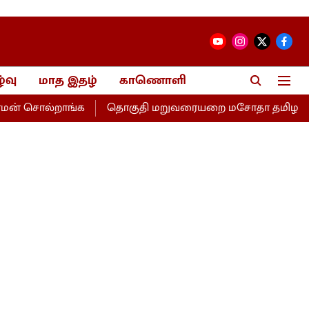
்வு
மாத இதழ்
காணொளி
் சொல்றாங்க
தொகுதி மறுவரையறை மசோதா தமிழகத்திற்கு இ