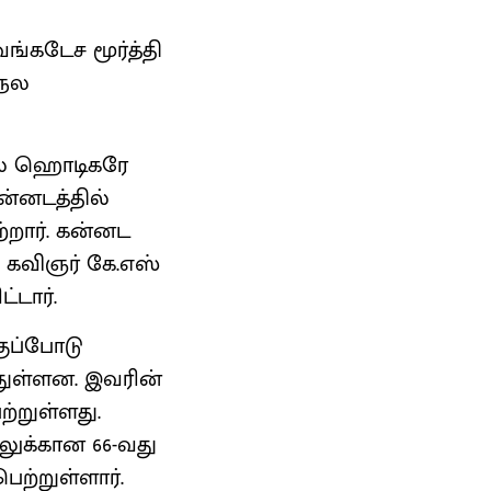
ங்கடேச மூர்த்தி
்நல
ில் ஹொடிகரே
கன்னடத்தில்
்றார். கன்னட
 கவிஞர் கே.எஸ்
்டார்.
ுப்போடு
துள்ளன. இவரின்
ற்றுள்ளது.
டலுக்கான 66-வது
ெற்றுள்ளார்.