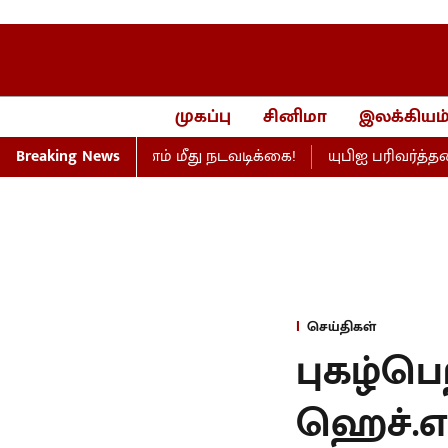
முகப்பு
சினிமா
இலக்கியம
்ணெய் நிறுவனம் மீது நடவடிக்கை!
Breaking News
யுபிஐ பரிவர்த்தனை 
செய்திகள்
புகழ்பெ
ஹெச்.எ