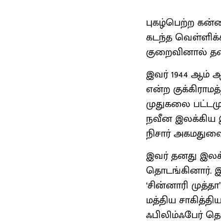
புகழ்பெற்ற கன்
கடந்த வெள்ளிக்
குறைவினால் தன
இவர் 1944 ஆம் 
என்ற குக்கிராமத
முதுகலை பட்டமு
நவீன இலக்கிய இ
நிசார் அகமதுவை 
இவர் தனது இலக
தொடங்கினார். 
‘சின்னாரி முத்
மத்திய சாகித்தி
ஃபிலிம்ஃபேர் த