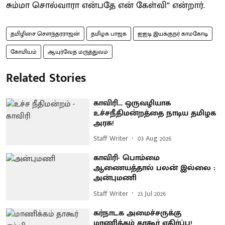
சும்மா சொல்வாரா என்பதே என் கேள்வி” என்றார்.
தமிழிசை செளந்தரராஜன்
தமிழக பாஜக
ஐஐடி இயக்குநர் காமகோடி
கோமியம்
ஆயுர்வேத மருத்துவம்
Related Stories
காவிரி... ஒருவழியாக
உச்சநீதிமன்றத்தை நாடிய தமிழக
அரசு!
Staff Writer
03 Aug 2026
காவிரி- பொம்மை
ஆணையத்தால் பலன் இல்லை :
அன்புமணி
Staff Writer
23 Jul 2026
கர்நாடக அமைச்சருக்கு
மாணிக்கம் தாகூர் எதிர்ப்பு!