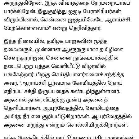
அருந்துகிறேன். இந்த விவாதத்தை நேர்மறையாகப்
பார்க்கிறேன். இதுகுறித்து ஐஐடி பேராசிரியர்கள்
விரும்பினால், சென்னை ஐஐடியிலேயே ஆராய்ச்சி
மேற்கொள்ளலாம்” என்று தெரிவித்தார்.
இந்த நிலையில், தமிழக பாஜகவின் மூத்த
தலைவரும், முன்னாள் ஆளுநருமான தமிழிசை
சௌந்தரராஜன், சென்னை நுங்கம்பாக்கத்தில்
நடைபெற்ற புத்தக வெளியீட்டு விழாவில்
பங்கேற்றார். பிறகு செய்தியாளர்களைச் சந்தித்த
அவர், “ஆராய்ச்சி பூர்வமாக கோமியத்தில் நோய்
எதிர்ப்பு சக்தி இருப்பதைக் கண்டறிந்துள்ளனர்.
அதனால் தான், வீட்டிற்கு முன்பு அதனைத்
தெளிப்பார்கள். ஆயுர்வேதத்தில், கோமியத்தை
அமிர்த நீர் என குறிப்பிடுகிறார்கள். ஆயுர்வேதத்தில்
அதனை மருந்து என்றும் சொல்லியிருக்கிறார்கள்.
சங்க இலக்கியத்தில் மாட்டு சாணம் பூசிய முற்றங்கள்