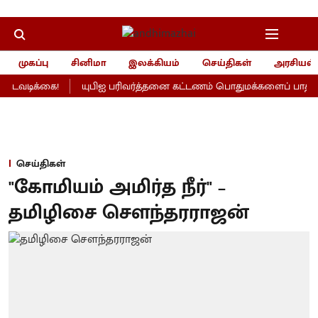
முகப்பு
சினிமா
இலக்கியம்
செய்திகள்
அரசியல்
டவடிக்கை!
யுபிஐ பரிவர்த்தனை கட்டணம் பொதுமக்களைப் பாதிக்காத
செய்திகள்
"கோமியம் அமிர்த நீர்" –
தமிழிசை செளந்தரராஜன்