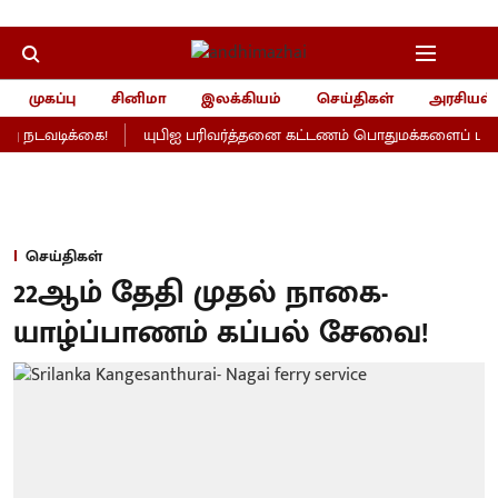
முகப்பு
சினிமா
இலக்கியம்
செய்திகள்
அரசியல்
ு நடவடிக்கை!
யுபிஐ பரிவர்த்தனை கட்டணம் பொதுமக்களைப் பாதிக்
செய்திகள்
22ஆம் தேதி முதல் நாகை-
யாழ்ப்பாணம் கப்பல் சேவை!