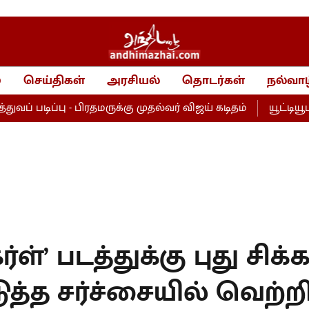
்
செய்திகள்
அரசியல்
தொடர்கள்
நல்வாழ
ப்பு - பிரதமருக்கு முதல்வர் விஜய் கடிதம்
யூட்டியூபர் பெ
்ள்’ படத்துக்கு புது சிக்கல
ுத்த சர்ச்சையில் வெற்