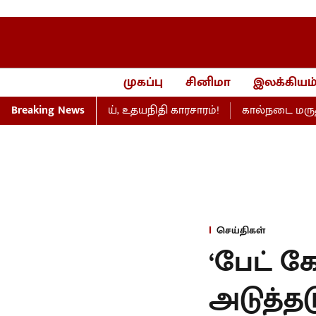
முகப்பு
சினிமா
இலக்கியம
ேரவையில் விஜய், உதயநிதி காரசாரம்!
Breaking News
கால்நடை மருத்துவப் படி
செய்திகள்
‘பேட் கேர
அடுத்தட