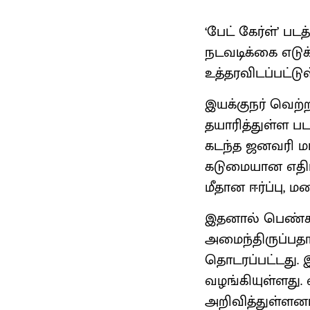
‘பேட் கேர்ள்’ பட
நடவடிக்கை எடு
உத்தரவிடப்பட்டுள
இயக்குநர் வெற்
தயாரித்துள்ள பட
கடந்த ஜனவரி மா
கடுமையான எதிர்ப
மீதான ஈர்ப்பு, ம
இதனால் பெண்கள் 
அமைந்திருப்பதாக
தொடரப்பட்டது. இ
வழங்கியுள்ளது. 
அறிவித்துள்ளனர்