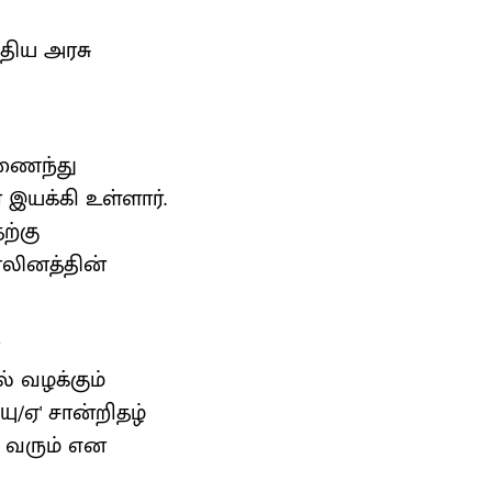
்திய அரசு
இணைந்து
 இயக்கி உள்ளார்.
ற்கு
ாலினத்தின்
ல் வழக்கும்
ு/ஏ' சான்றிதழ்
ு வரும் என