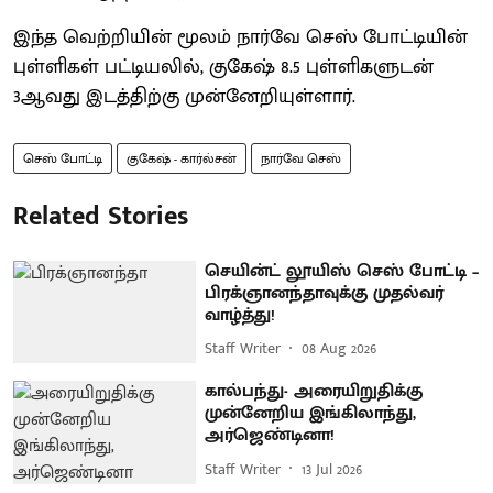
இந்த வெற்றியின் மூலம் நார்வே செஸ் போட்டியின்
புள்ளிகள் பட்டியலில், குகேஷ் 8.5 புள்ளிகளுடன்
3ஆவது இடத்திற்கு முன்னேறியுள்ளார்.
செஸ் போட்டி
குகேஷ் - கார்ல்சன்
நார்வே செஸ்
Related Stories
செயின்ட் லூயிஸ் செஸ் போட்டி –
பிரக்ஞானந்தாவுக்கு முதல்வர்
வாழ்த்து!
Staff Writer
08 Aug 2026
கால்பந்து- அரையிறுதிக்கு
முன்னேறிய இங்கிலாந்து,
அர்ஜெண்டினா!
Staff Writer
13 Jul 2026