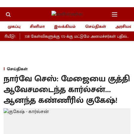
முகப்பு
சினிமா
இலக்கியம்
செய்திகள்
அரசியல்
ளியீடு!
728 கேள்விகளுக்கு 172-க்கு மட்டுமே அமைச்சர்கள் பதில்..
செய்திகள்
நார்வே செஸ்: மேஜையை குத்தி
ஆவேசமடைந்த கார்ல்சன்…
ஆனந்த கண்ணீரில் குகேஷ்!