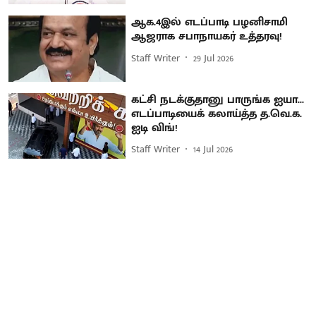
ஆக.4இல் எடப்பாடி பழனிசாமி
ஆஜராக சபாநாயகர் உத்தரவு!
Staff Writer
29 Jul 2026
கட்சி நடக்குதானு பாருங்க ஐயா...
எடப்பாடியைக் கலாய்த்த த.வெ.க.
ஐடி விங்!
Staff Writer
14 Jul 2026