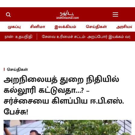
முகப்பு
சினிமா
இலக்கியம்
செய்திகள்
அரசியல்
ான்- உதயநிதி
சேவை உரிமைச் சட்டம்- அறப்போர் இயக்கம் வரவேற்ப
செய்திகள்
அறநிலையத் துறை நிதியில்
கல்லூரி கட்டுவதா…? –
சர்ச்சையை கிளப்பிய ஈ.பி.எஸ்.
பேச்சு!