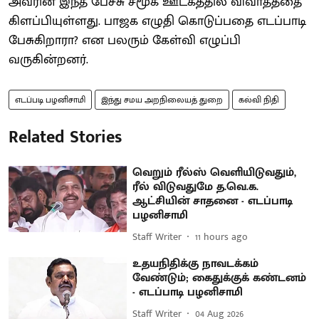
அவரின் இந்த பேச்சு சமூக ஊடகத்தில் விவாதத்தை
கிளப்பியுள்ளது. பாஜக எழுதி கொடுப்பதை எடப்பாடி
பேசுகிறாரா? என பலரும் கேள்வி எழுப்பி
வருகின்றனர்.
எடப்படி பழனிசாமி
இந்து சமய அறநிலையத் துறை
கல்வி நிதி
Related Stories
வெறும் ரீல்ஸ் வெளியிடுவதும்,
ரீல் விடுவதுமே த.வெ.க.
ஆட்சியின் சாதனை - எடப்பாடி
பழனிசாமி
Staff Writer
11 hours ago
உதயநிதிக்கு நாவடக்கம்
வேண்டும்; கைதுக்குக் கண்டனம்
- எடப்பாடி பழனிசாமி
Staff Writer
04 Aug 2026