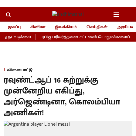
முகப்பு
சினிமா
இலக்கியம்
செய்திகள்
அரசியல்
ு நடவடிக்கை!
யுபிஐ பரிவர்த்தனை கட்டணம் பொதுமக்களைப் பாதிக்
விளையாட்டு
ரவுண்ட்ஆப் 16 சுற்றுக்கு
முன்னேறிய எகிப்து,
அர்ஜெண்டினா, கொலம்பியா
அணிகள்!