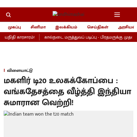
முகப்பு
சினிமா
இலக்கியம்
செய்திகள்
அரசியல்
தயநிதி காரசாரம்!
கால்நடை மருத்துவப் படிப்பு - பிரதமருக்கு முதல்வர்
விளையாட்டு
மகளிர் டி20 உலகக்கோப்பை :
வங்கதேசத்தை வீழ்த்தி இந்தியா
சுமாரான வெற்றி!