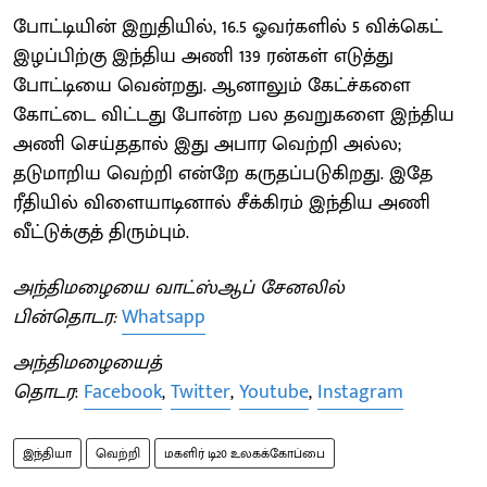
பாேட்டியின் இறுதியில், 16.5 ஓவர்களில் 5 விக்கெட்
இழப்பிற்கு இந்திய அணி 139 ரன்கள் எடுத்து
போட்டியை வென்றது. ஆனாலும் கேட்ச்களை
கோட்டை விட்டது போன்ற பல தவறுகளை இந்திய
அணி செய்ததால் இது அபார வெற்றி அல்ல;
தடுமாறிய வெற்றி என்றே கருதப்படுகிறது. இதே
ரீதியில் விளையாடினால் சீக்கிரம் இந்திய அணி
வீட்டுக்குத் திரும்பும்.
அந்திமழையை வாட்ஸ்ஆப் சேனலில்
பின்தொடர:
Whatsapp
அந்திமழையைத்
தொடர
:
Facebook
,
Twitter
,
Youtube
,
Instagram
இந்தியா
வெற்றி
மகளிர் டி20 உலகக்கோப்பை