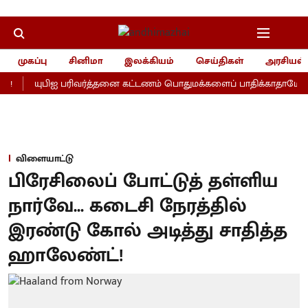
முகப்பு
சினிமா
இலக்கியம்
செய்திகள்
அரசியல்
!
யுபிஐ பரிவர்த்தனை கட்டணம் பொதுமக்களைப் பாதிக்காதாமே... ந
விளையாட்டு
பிரேசிலைப் போட்டுத் தள்ளிய
நார்வே... கடைசி நேரத்தில்
இரண்டு கோல் அடித்து சாதித்த
ஹாலேண்ட்!