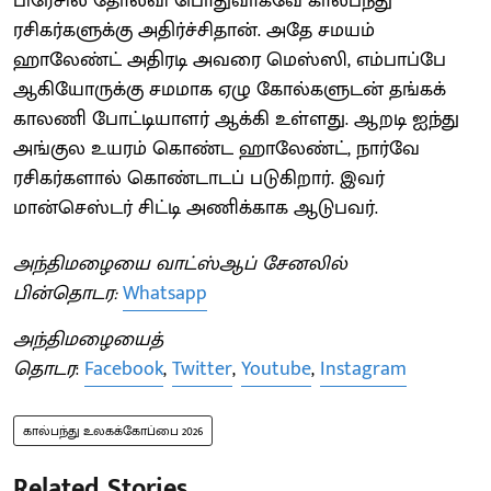
பிரேசில் தோல்வி பொதுவாகவே கால்பந்து
ரசிகர்களுக்கு அதிர்ச்சிதான். அதே சமயம்
ஹாலேண்ட் அதிரடி அவரை மெஸ்ஸி, எம்பாப்பே
ஆகியோருக்கு சமமாக ஏழு கோல்களுடன் தங்கக்
காலணி போட்டியாளர் ஆக்கி உள்ளது. ஆறடி ஐந்து
அங்குல உயரம் கொண்ட ஹாலேண்ட், நார்வே
ரசிகர்களால் கொண்டாடப் படுகிறார். இவர்
மான்செஸ்டர் சிட்டி அணிக்காக ஆடுபவர்.
அந்திமழையை வாட்ஸ்ஆப் சேனலில்
பின்தொடர:
Whatsapp
அந்திமழையைத்
தொடர
:
Facebook
,
Twitter
,
Youtube
,
Instagram
கால்பந்து உலகக்கோப்பை 2026
Related Stories