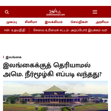
முகப்பு
சினிமா
இலக்கியம்
செய்திகள்
அரசியல்
ான்- உதயநிதி
சேவை உரிமைச் சட்டம்- அறப்போர் இயக்கம் வரவேற்ப
இலங்கை
இலங்கைக்குத் தெரியாமல்
அமெ. நீர்மூழ்கி எப்படி வந்தது?