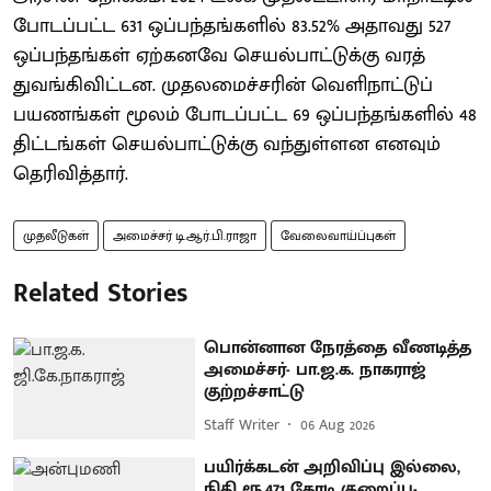
போடப்பட்ட 631 ஒப்பந்தங்களில் 83.52% அதாவது 527
ஒப்பந்தங்கள் ஏற்கனவே செயல்பாட்டுக்கு வரத்
துவங்கிவிட்டன. முதலமைச்சரின் வெளிநாட்டுப்
பயணங்கள் மூலம் போடப்பட்ட 69 ஒப்பந்தங்களில் 48
திட்டங்கள் செயல்பாட்டுக்கு வந்துள்ளன எனவும்
தெரிவித்தார்.
முதலீடுகள்
அமைச்சர் டி.ஆர்.பி.ராஜா
வேலைவாய்ப்புகள்
Related Stories
பொன்னான நேரத்தை வீணடித்த
அமைச்சர்- பா.ஜ.க. நாகராஜ்
குற்றச்சாட்டு
Staff Writer
06 Aug 2026
பயிர்க்கடன் அறிவிப்பு இல்லை,
நிதி ரூ.471 கோடி குறைப்பு-