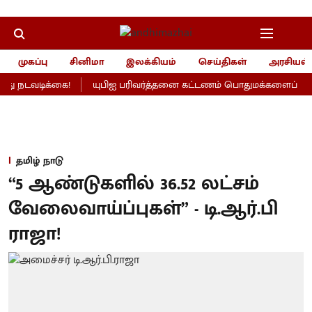
முகப்பு
சினிமா
இலக்கியம்
செய்திகள்
அரசியல்
ு நடவடிக்கை!
யுபிஐ பரிவர்த்தனை கட்டணம் பொதுமக்களைப் பாதிக்
தமிழ் நாடு
“5 ஆண்டுகளில் 36.52 லட்சம்
வேலைவாய்ப்புகள்” - டி.ஆர்.பி
ராஜா!