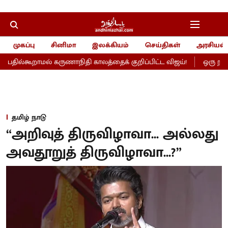
முகப்பு
சினிமா
இலக்கியம்
செய்திகள்
அரசியல்
ில்கூறாமல் கருணாநிதி காலத்தைக் குறிப்பிட்ட விஜய்!
ஒரு நல்ல த
தமிழ் நாடு
“அறிவுத் திருவிழாவா... அல்லது
அவதூறுத் திருவிழாவா...?”