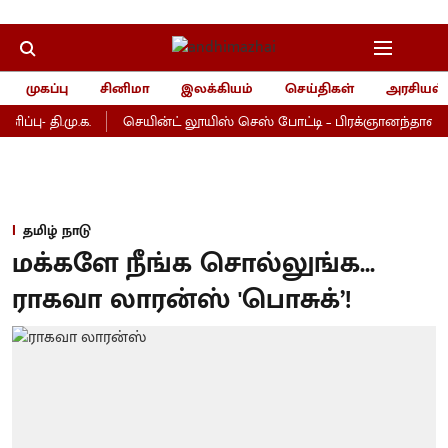
முகப்பு
சினிமா
இலக்கியம்
செய்திகள்
அரசியல்
ப்பு- தி.மு.க.
செயின்ட் லூயிஸ் செஸ் போட்டி – பிரக்ஞானந்தாவுக்கு 
தமிழ் நாடு
மக்களே நீங்க சொல்லுங்க...
ராகவா லாரன்ஸ் 'பொசுக்’!