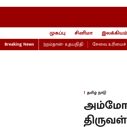
முகப்பு
சினிமா
இலக்கியம
், பெயர்மாற்றம்தான்- உதயநிதி
Breaking News
சேவை உரிமைச் சட்டம்- அ
தமிழ் நாடு
அம்மோன
திருவள