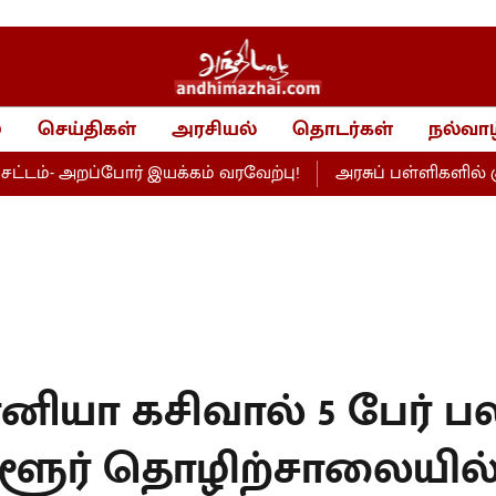
்
செய்திகள்
அரசியல்
தொடர்கள்
நல்வாழ
றப்போர் இயக்கம் வரவேற்பு!
அரசுப் பள்ளிகளில் சூப்பர் கி
ியா கசிவால் 5 பேர் பலி
்ளூர் தொழிற்சாலையில