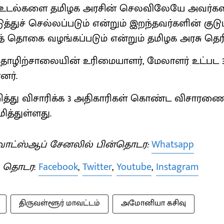
 உடல்களை தமிழக அரசின் செலவிலேயே அவர்கள
ுத்துச் செல்லப்படும் என்றும் இறந்தவர்களின் குடும்
் தொகை வழங்கப்படும் என்றும் தமிழக அரசு தெரி
 தொழிற்சாலையின் உரிமையாளர், மேலாளர் உட்பட 
னர்.
ுறித்து விசாரிக்க 3 அதிகாரிகள் கொண்ட விசாரண
ித்துள்ளது.
ாட்ஸ்ஆப் சேனலில் பின்தொடர:
Whatsapp
் தொடர
:
Facebook
,
Twitter
,
Youtube
,
Instagram
திருவள்ளூர் மாவட்டம்
அமோனியா கசிவு