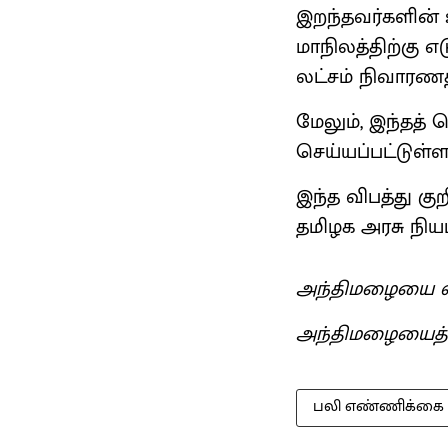
இறந்தவர்களின்
மாநிலத்திற்கு எட
லட்சம் நிவாரணத
மேலும், இந்தத்
செய்யப்பட்டுள்ள
இந்த விபத்து க
தமிழக அரசு நியம
அந்திமழையை வ
அந்திமழையைத
பலி எண்ணிக்கை