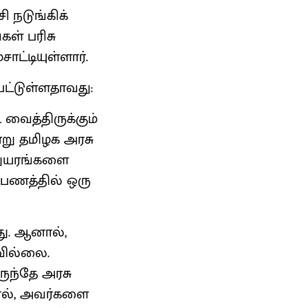
 நடுங்கிக்
கள் பரிசு
்டியுள்ளார்.
ட்டுள்ளதாவது:
வைத்திருக்கும்
்று தமிழக அரசு
் துயரங்களை
 பணத்தில் ஒரு
ு. ஆனால்,
வில்லை.
ருந்தே அரசு
ால், அவர்களை