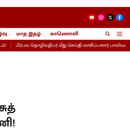
்வு
மாத இதழ்
காணொளி
பிரபல தொழிலதிபர் மீது செய்தி வாசிப்பாளர் பாலியல் புகார்!
ுத்
ணி!