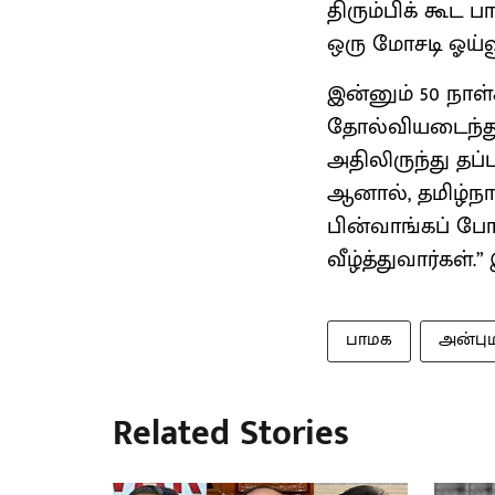
திரும்பிக் கூட 
ஒரு மோசடி ஓய்வூ
இன்னும் 50 நாள
தோல்வியடைந்து வ
அதிலிருந்து தப
ஆனால், தமிழ்நாட
பின்வாங்கப் போ
வீழ்த்துவார்கள்.
பாமக
அன்ப
Related Stories