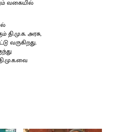
றும் வகையில்
ல்
தி.மு.க. அரசு,
டு வருகிறது.
ுந்து
தி.மு.க.வை