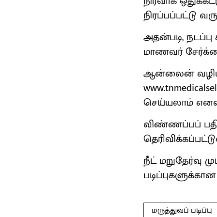
நிர்வாக ஒதுக்கீ
நிரப்பப்பட்டு வ
அதன்படி, நடப்பு 
மாணவர் சேர்க்
ஆன்லைன் வழியாக
www.tnmedicals
செய்யலாம் எனவும
விண்ணப்பப் பதி
தெரிவிக்கப்பட்டு
நீட் மறுதேர்வு 
படிப்புகளுக்கான
மருத்துவப் படிப்பு