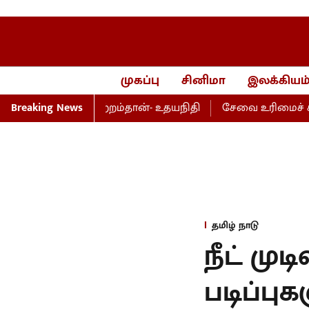
முகப்பு
சினிமா
இலக்கியம
், பெயர்மாற்றம்தான்- உதயநிதி
Breaking News
சேவை உரிமைச் சட்டம்- அ
தமிழ் நாடு
நீட் முட
படிப்ப