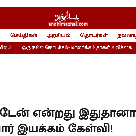
்
செய்திகள்
அரசியல்
தொடர்கள்
நல்வாழ
ஒரு நல்ல தொடக்கம்- மாணிக்கம் தாகூர் அறிக்கை
அவர
்டேன் என்றது இதுதானா 
ர் இயக்கம் கேள்வி!