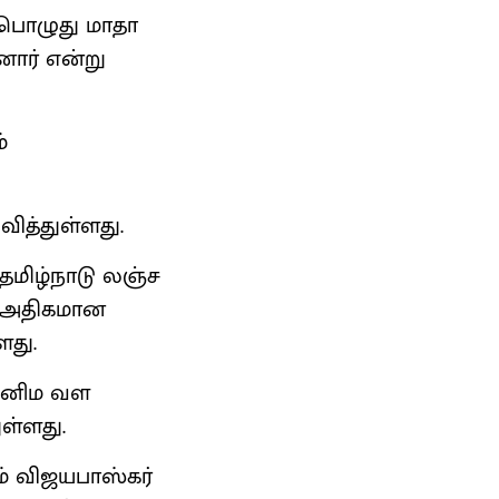
 பொழுது மாதா
னார் என்று
்
வித்துள்ளது.
. தமிழ்நாடு லஞ்ச
கு அதிகமான
ளது.
 கனிம வள
ள்ளது.
ம் விஜயபாஸ்கர்