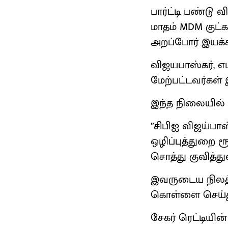
பார்ட்டி பண்டு
மாதம் MDM குட்க
அறப்போர் இயக்கம
விஜயபாஸ்கர், எ
மேற்பட்டவர்கள்
இந்த நிலையில் அ
”சிபிஐ விஜய்பாஸ்
ஒழிப்புத்துறை 
சொத்து குவித்துள
இவருடைய நிலத்
கொள்ளை செய்துள
சேகர் ரெட்டியின