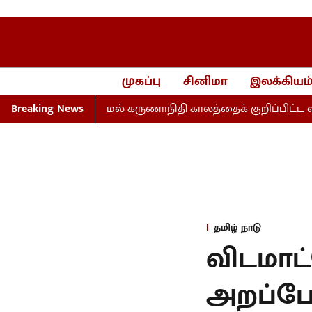
முகப்பு
சினிமா
இலக்கியம
ாக பதில்கூறாமல் கருணாநிதி காலத்தைக் குறிப்பிட்ட விஜய்!
Breaking News
தமிழ் நாடு
விடமாட
அறப்போ