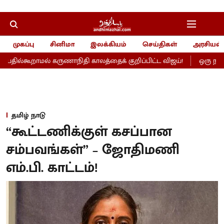
முகப்பு
சினிமா
இலக்கியம்
செய்திகள்
அரசியல்
ில்கூறாமல் கருணாநிதி காலத்தைக் குறிப்பிட்ட விஜய்!
ஒரு நல்ல த
தமிழ் நாடு
“கூட்டணிக்குள் கசப்பான
சம்பவங்கள்” – ஜோதிமணி
எம்.பி. காட்டம்!