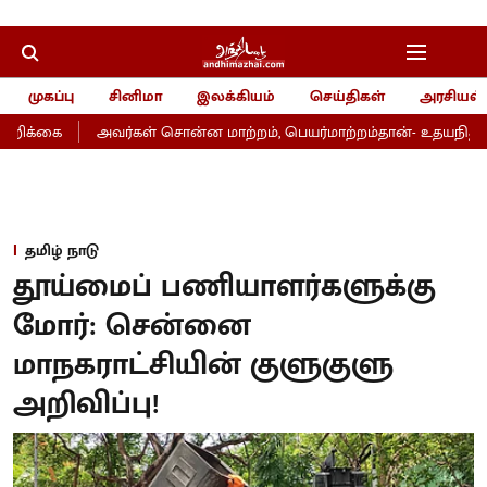
முகப்பு
சினிமா
இலக்கியம்
செய்திகள்
அரசியல்
றிக்கை
அவர்கள் சொன்ன மாற்றம், பெயர்மாற்றம்தான்- உதயநிதி
தமிழ் நாடு
தூய்மைப் பணியாளர்களுக்கு
மோர்: சென்னை
மாநகராட்சியின் குளுகுளு
அறிவிப்பு!