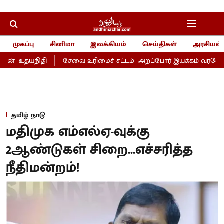
முகப்பு
சினிமா
இலக்கியம்
செய்திகள்
அரசியல்
ன்- உதயநிதி
சேவை உரிமைச் சட்டம்- அறப்போர் இயக்கம் வரவேற்பு!
தமிழ் நாடு
மதிமுக எம்எல்ஏ-வுக்கு
2ஆண்டுகள் சிறை...எச்சரித்த
நீதிமன்றம்!