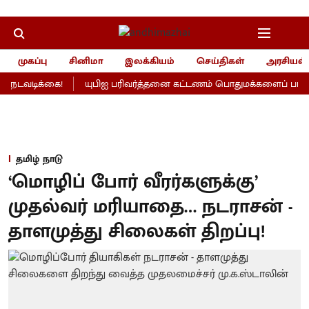
முகப்பு
சினிமா
இலக்கியம்
செய்திகள்
அரசியல்
நடவடிக்கை!
யுபிஐ பரிவர்த்தனை கட்டணம் பொதுமக்களைப் பாதிக்க
தமிழ் நாடு
‘மொழிப் போர் வீரர்களுக்கு’
முதல்வர் மரியாதை… நடராசன் -
தாளமுத்து சிலைகள் திறப்பு!