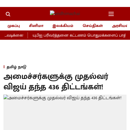
முகப்பு
சினிமா
இலக்கியம்
செய்திகள்
அரசியல்
டவடிக்கை!
யுபிஐ பரிவர்த்தனை கட்டணம் பொதுமக்களைப் பாதிக்காத
தமிழ் நாடு
அமைச்சர்களுக்கு முதல்வர்
விஜய் தந்த 436 திட்டங்கள்!