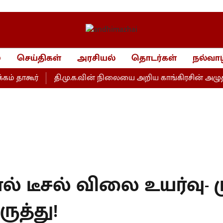
்
செய்திகள்
அரசியல்
தொடர்கள்
நல்வாழ
ாகூர்
தி.மு.க.வின் நிலையை அறிய காங்கிரசின் அழுத்தம்தா
் டீசல் விலை உயர்வு- ம
ருத்து!