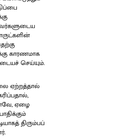
திப்பை
்கு
 அவர்களுடைய
ொருட்களின்
தற்கு
ுக்கு காரணமாக
ையச் செய்யும்.
லை ஏற்றத்தால்
ரிப்பதால்,
 எனவே, ஏழை
ாதிக்கும்
ாகத் திரும்பப்
ர்.