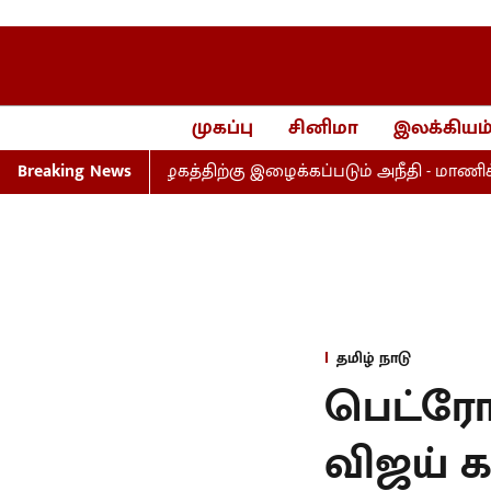
முகப்பு
சினிமா
இலக்கியம
மசோதா தமிழகத்திற்கு இழைக்கப்படும் அநீதி - மாணிக்கம் த
Breaking News
தமிழ் நாடு
பெட்ரோல
விஜய் க