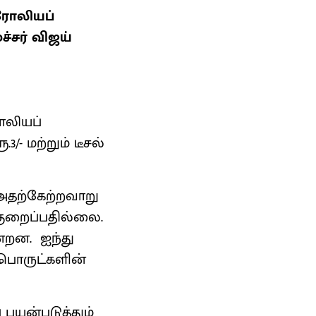
ரோலியப்
சர் விஜய்
ோலியப்
/- மற்றும் டீசல்
அதற்கேற்றவாறு
குறைப்பதில்லை.
்றன. ஐந்து
 பொருட்களின்
 பயன்படுத்தும்