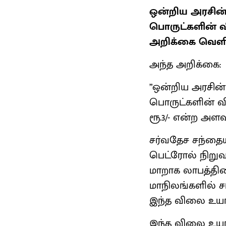
ஒன்றிய அரசின
பொருட்களின் வ
அறிக்கை வெளிய
அந்த அறிக்கை:
”ஒன்றிய அரசின
பொருட்களின் வில
ரூ.3/- என்ற அளவ
சர்வதேச சந்தை
பெட்ரோல் நிறுவ
மாறாக லாபத்தின
மாநிலங்களில் ச
இந்த விலை உயர்
இந்த விலை உயர்வ