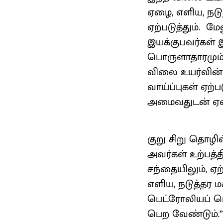
ஏழை, எளிய, நடு
ஏற்படுத்தும். 
இயக்குபவர்கள் 
பொருளாதாரமும் 
விலை உயர்வின
வாய்ப்புகள் ஏற
அமைவதுடன் ஏழை,
குறு சிறு தொழி
அவர்கள் உற்பத்த
சந்தையிலும், ஏ
எளிய, நடுத்தர ம
பெட்ரோலியப் ப
பெற வேண்டும்.”