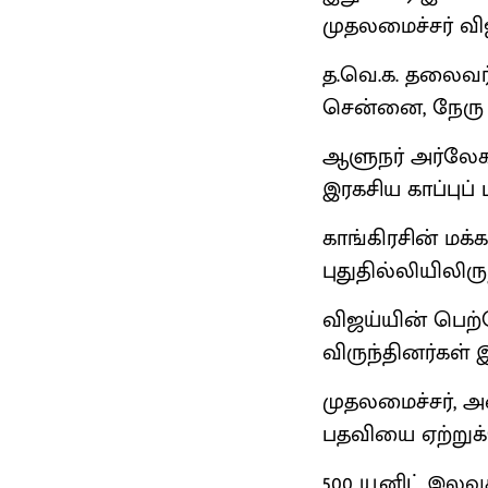
முதலமைச்சர் விஜ
த.வெ.க. தலைவர்
சென்னை, நேரு 
ஆளுநர் அர்லேகர
இரகசிய காப்புப்
காங்கிரசின் மக
புதுதில்லியிலிர
விஜய்யின் பெற்
விருந்தினர்கள்
முதலமைச்சர், 
பதவியை ஏற்றுக
500 யூனிட் இலவ