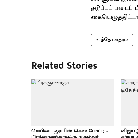
தடுப்புப் படைப்
கையெழுத்திட்டார
வந்தே மாதரம்
Related Stories
செயின்ட் லூயிஸ் செஸ் போட்டி –
விஜய் 
பிரக்ஞானந்தாவுக்கு முதல்வர்
கர்நாட