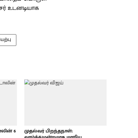
்சர் உடனடியாக
ேற்பு
ாலின் 6
முதல்வர் பிறந்தநாள்:
வாழ்த்துமன்றமாக மாறிய