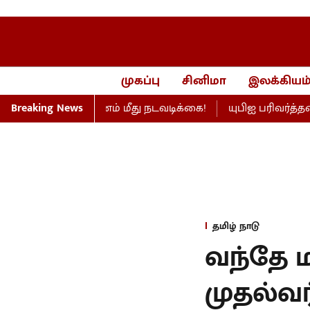
முகப்பு
சினிமா
இலக்கியம
்ணெய் நிறுவனம் மீது நடவடிக்கை!
Breaking News
யுபிஐ பரிவர்த்தனை
தமிழ் நாடு
வந்தே ம
முதல்வர