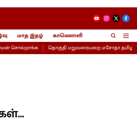
்வு
மாத இதழ்
காணொளி
் சொல்றாங்க
தொகுதி மறுவரையறை மசோதா தமிழகத்திற்கு 
்...