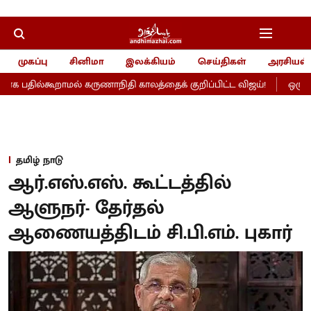
முகப்பு
சினிமா
இலக்கியம்
செய்திகள்
அரசியல்
க பதில்கூறாமல் கருணாநிதி காலத்தைக் குறிப்பிட்ட விஜய்!
ஒரு நல
தமிழ் நாடு
ஆர்.எஸ்.எஸ். கூட்டத்தில்
ஆளுநர்- தேர்தல்
ஆணையத்திடம் சி.பி.எம். புகார்