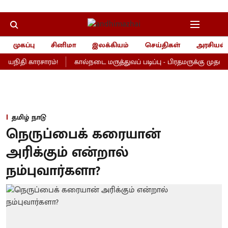
முகப்பு
சினிமா
இலக்கியம்
செய்திகள்
அரசியல்
தயநிதி காரசாரம்!
கால்நடை மருத்துவப் படிப்பு - பிரதமருக்கு முதல்வர்
தமிழ் நாடு
நெருப்பைக் கரையான்
அரிக்கும் என்றால்
நம்புவார்களா?