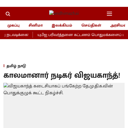
முகப்பு
சினிமா
இலக்கியம்
செய்திகள்
அரசியல்
ு நடவடிக்கை!
யுபிஐ பரிவர்த்தனை கட்டணம் பொதுமக்களைப் பாதிக்
தமிழ் நாடு
காலமானார் நடிகர் விஜயகாந்த்!