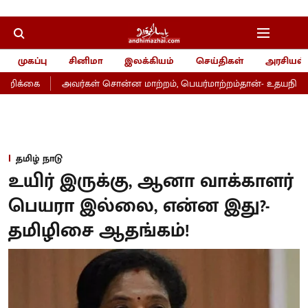
முகப்பு
சினிமா
இலக்கியம்
செய்திகள்
அரசியல்
றிக்கை
அவர்கள் சொன்ன மாற்றம், பெயர்மாற்றம்தான்- உதயநிதி
தமிழ் நாடு
உயிர் இருக்கு, ஆனா வாக்காளர்
பெயரா இல்லை, என்ன இது?-
தமிழிசை ஆதங்கம்!