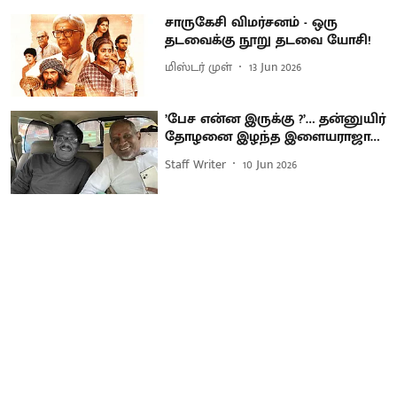
சாருகேசி விமர்சனம் - ஒரு
தடவைக்கு நூறு தடவை யோசி!
மிஸ்டர் முள்
13 Jun 2026
’பேச என்ன இருக்கு ?’… தன்னுயிர்
தோழனை இழந்த இளையராஜா…
Staff Writer
10 Jun 2026