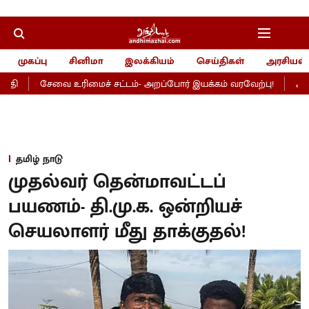
முகப்பு
சினிமா
இலக்கியம்
செய்திகள்
அரசியல்
தி
சேவை உரிமைச் சட்டம்- அறப்போர் இயக்கம் வரவேற்பு!
அரசுப
தமிழ் நாடு
முதல்வர் தென்மாவட்டப்
பயணம்- தி.மு.க. ஒன்றியச்
செயலாளர் மீது தாக்குதல்!