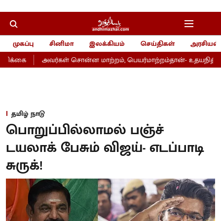
முகப்பு
சினிமா
இலக்கியம்
செய்திகள்
அரசியல்
ிக்கை
அவர்கள் சொன்ன மாற்றம், பெயர்மாற்றம்தான்- உதயநிதி
தமிழ் நாடு
பொறுப்பில்லாமல் பஞ்ச்
டயலாக் பேசும் விஜய்- எடப்பாடி
சுருக்!