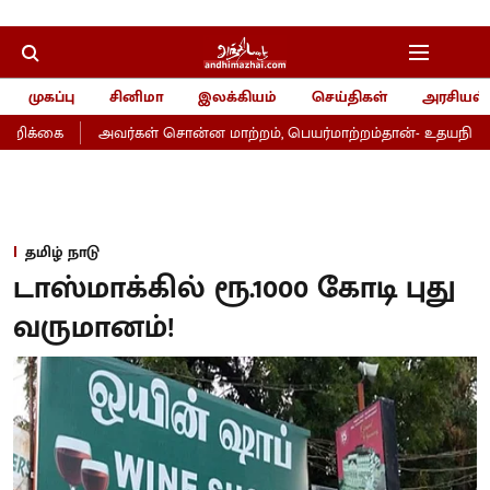
முகப்பு
சினிமா
இலக்கியம்
செய்திகள்
அரசியல்
றிக்கை
அவர்கள் சொன்ன மாற்றம், பெயர்மாற்றம்தான்- உதயநிதி
தமிழ் நாடு
டாஸ்மாக்கில் ரூ.1000 கோடி புது
வருமானம்!