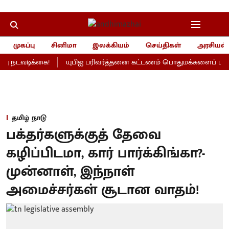
முகப்பு
சினிமா
இலக்கியம்
செய்திகள்
அரசியல்
 நடவடிக்கை!
யுபிஐ பரிவர்த்தனை கட்டணம் பொதுமக்களைப் பாதிக்
தமிழ் நாடு
பக்தர்களுக்குத் தேவை
கழிப்பிடமா, கார் பார்க்கிங்கா?-
முன்னாள், இந்நாள்
அமைச்சர்கள் சூடான வாதம்!