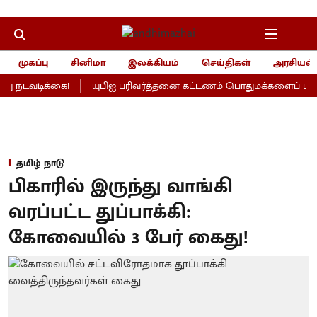
முகப்பு
சினிமா
இலக்கியம்
செய்திகள்
அரசியல்
ு நடவடிக்கை!
யுபிஐ பரிவர்த்தனை கட்டணம் பொதுமக்களைப் பாதிக்
தமிழ் நாடு
பிகாரில் இருந்து வாங்கி
வரப்பட்ட துப்பாக்கி:
கோவையில் 3 பேர் கைது!