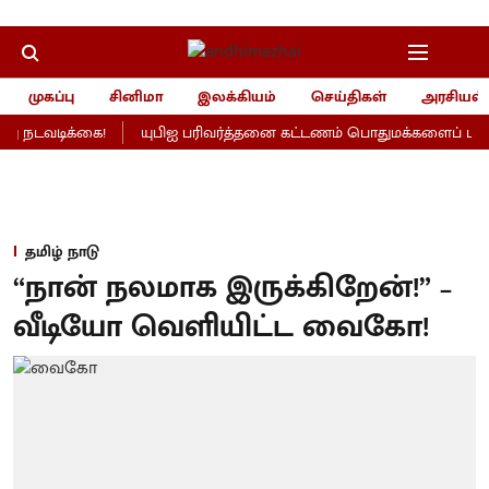
முகப்பு
சினிமா
இலக்கியம்
செய்திகள்
அரசியல்
 நடவடிக்கை!
யுபிஐ பரிவர்த்தனை கட்டணம் பொதுமக்களைப் பாதிக்
தமிழ் நாடு
“நான் நலமாக இருக்கிறேன்!” –
வீடியோ வெளியிட்ட வைகோ!