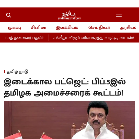
முகப்பு
சினிமா
இலக்கியம்
செய்திகள்
அரசியல்
ணையத் தலைவர் பதவி!
சங்கீதா விஜய் விவாகரத்து வழக்கு வாபஸ்!
தமிழ் நாடு
இடைக்கால பட்ஜெட்: பிப்.5இல்
தமிழக அமைச்சரைக் கூட்டம்!