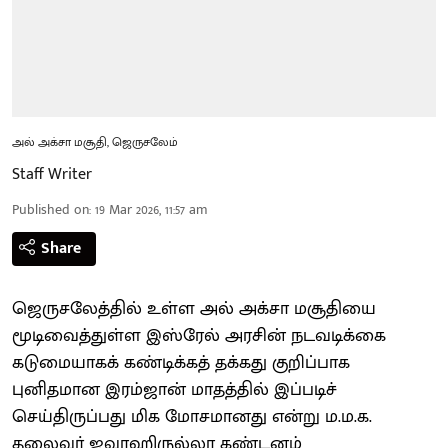
அல் அக்சா மசூதி, ஜெருசலேம்
Staff Writer
Published on
:
19 Mar 2026, 11:57 am
Share
ஜெருசலேத்தில் உள்ள அல் அக்சா மசூதியை
மூடிவைத்துள்ள இஸ்ரேல் அரசின் நடவடிக்கை
கடுமையாகக் கண்டிக்கத் தக்கது குறிப்பாக
புனிதமான இரம்ஜான் மாதத்தில் இப்படிச்
செய்திருப்பது மிக மோசமானது என்று ம.ம.க.
தலைவர் ஜவாஹிருல்லா கண்டனம்