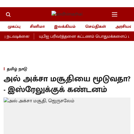
முகப்பு
சினிமா
இலக்கியம்
செய்திகள்
அரசியல்
ு நடவடிக்கை!
யுபிஐ பரிவர்த்தனை கட்டணம் பொதுமக்களைப் பாதிக்
தமிழ் நாடு
அல் அக்சா மசூதியை மூடுவதா?
- இஸ்ரேலுக்குக் கண்டனம்