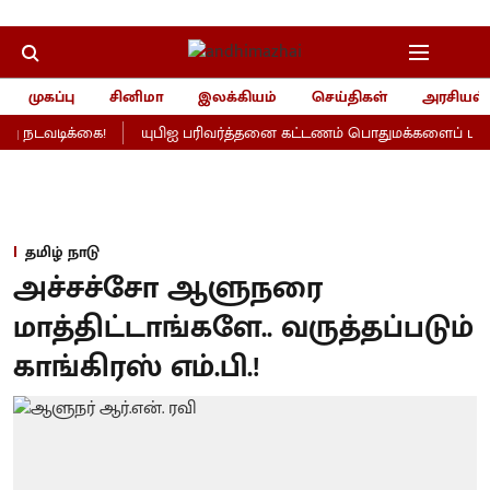
முகப்பு
சினிமா
இலக்கியம்
செய்திகள்
அரசியல்
 நடவடிக்கை!
யுபிஐ பரிவர்த்தனை கட்டணம் பொதுமக்களைப் பாதிக்
தமிழ் நாடு
அச்சச்சோ ஆளுநரை
மாத்திட்டாங்களே.. வருத்தப்படும்
காங்கிரஸ் எம்.பி.!