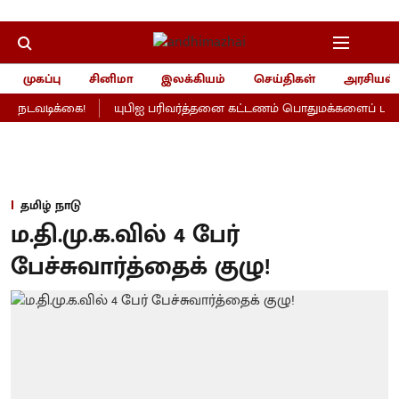
முகப்பு
சினிமா
இலக்கியம்
செய்திகள்
அரசியல்
 நடவடிக்கை!
யுபிஐ பரிவர்த்தனை கட்டணம் பொதுமக்களைப் பாதிக்
தமிழ் நாடு
ம.தி.மு.க.வில் 4 பேர்
பேச்சுவார்த்தைக் குழு!