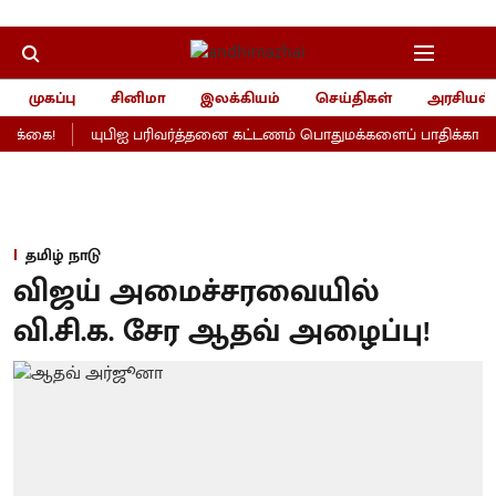
முகப்பு
சினிமா
இலக்கியம்
செய்திகள்
அரசியல்
க்கை!
யுபிஐ பரிவர்த்தனை கட்டணம் பொதுமக்களைப் பாதிக்காதாமே.
தமிழ் நாடு
விஜய் அமைச்சரவையில்
வி.சி.க. சேர ஆதவ் அழைப்பு!