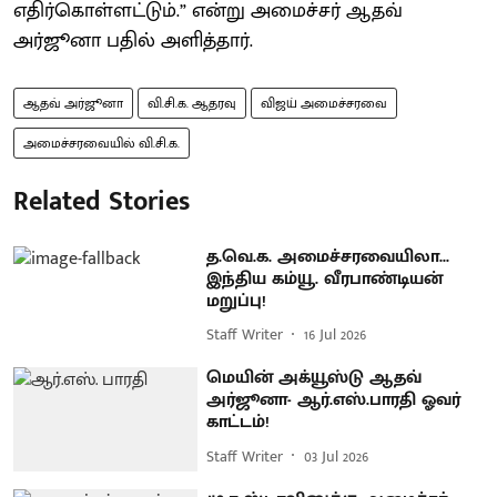
எதிர்கொள்ளட்டும்.” என்று அமைச்சர் ஆதவ்
அர்ஜூனா பதில் அளித்தார்.
ஆதவ் அர்ஜூனா
வி.சி.க. ஆதரவு
விஜய் அமைச்சரவை
அமைச்சரவையில் வி.சி.க.
Related Stories
த.வெ.க. அமைச்சரவையிலா...
இந்திய கம்யூ. வீரபாண்டியன்
மறுப்பு!
Staff Writer
16 Jul 2026
மெயின் அக்யூஸ்டு ஆதவ்
அர்ஜூனா- ஆர்.எஸ்.பாரதி ஓவர்
காட்டம்!
Staff Writer
03 Jul 2026