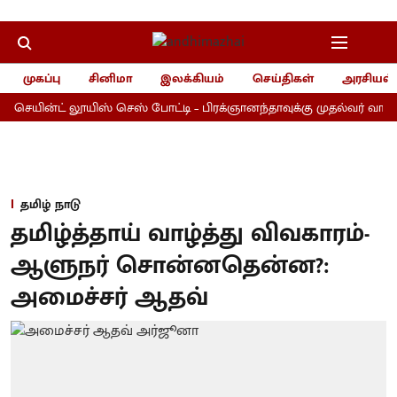
முகப்பு
சினிமா
இலக்கியம்
செய்திகள்
அரசியல்
்ட் லூயிஸ் செஸ் போட்டி – பிரக்ஞானந்தாவுக்கு முதல்வர் வாழ்த்து!
தமிழ் நாடு
தமிழ்த்தாய் வாழ்த்து விவகாரம்-
ஆளுநர் சொன்னதென்ன?:
அமைச்சர் ஆதவ்