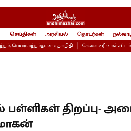
்
செய்திகள்
அரசியல்
தொடர்கள்
நல்வாழ
யர்மாற்றம்தான்- உதயநிதி
சேவை உரிமைச் சட்டம்- அறப்ப
ல் பள்ளிகள் திறப்பு- அமை
மோகன்