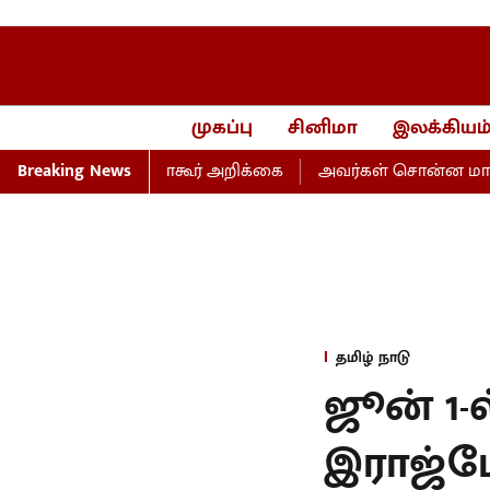
முகப்பு
சினிமா
இலக்கியம
 மாணிக்கம் தாகூர் அறிக்கை
Breaking News
அவர்கள் சொன்ன மாற்றம், பெ
தமிழ் நாடு
ஜூன் 1-
இராஜ்