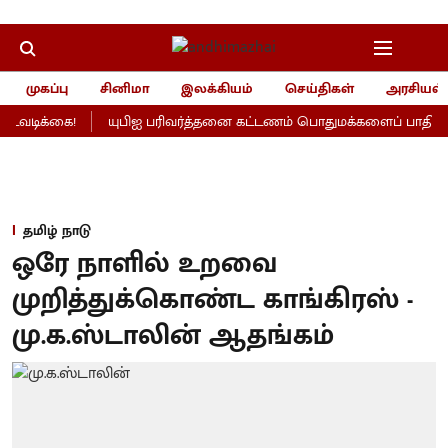
முகப்பு
சினிமா
இலக்கியம்
செய்திகள்
அரசியல்
வடிக்கை!
யுபிஐ பரிவர்த்தனை கட்டணம் பொதுமக்களைப் பாதிக்காதா
தமிழ் நாடு
ஒரே நாளில் உறவை
முறித்துக்கொண்ட காங்கிரஸ் -
மு.க.ஸ்டாலின் ஆதங்கம்