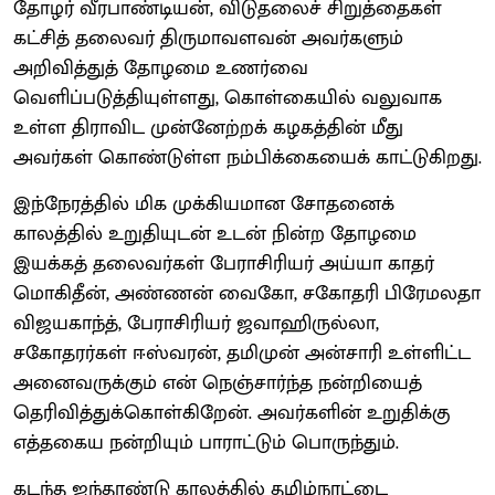
தோழர் வீரபாண்டியன், விடுதலைச் சிறுத்தைகள்
கட்சித் தலைவர் திருமாவளவன் அவர்களும்
அறிவித்துத் தோழமை உணர்வை
வெளிப்படுத்தியுள்ளது, கொள்கையில் வலுவாக
உள்ள திராவிட முன்னேற்றக் கழகத்தின் மீது
அவர்கள் கொண்டுள்ள நம்பிக்கையைக் காட்டுகிறது.
இந்நேரத்தில் மிக முக்கியமான சோதனைக்
காலத்தில் உறுதியுடன் உடன் நின்ற தோழமை
இயக்கத் தலைவர்கள் பேராசிரியர் அய்யா காதர்
மொகிதீன், அண்ணன் வைகோ, சகோதரி பிரேமலதா
விஜயகாந்த், பேராசிரியர் ஜவாஹிருல்லா,
சகோதரர்கள் ஈஸ்வரன், தமிமுன் அன்சாரி உள்ளிட்ட
அனைவருக்கும் என் நெஞ்சார்ந்த நன்றியைத்
தெரிவித்துக்கொள்கிறேன். அவர்களின் உறுதிக்கு
எத்தகைய நன்றியும் பாராட்டும் பொருந்தும்.
கடந்த ஐந்தாண்டு காலத்தில் தமிழ்நாட்டை