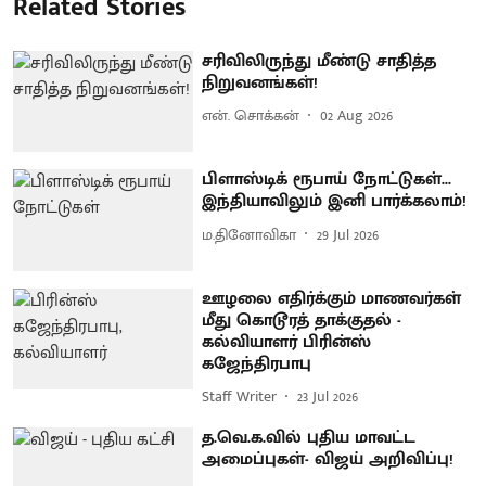
Related Stories
சரிவிலிருந்து மீண்டு சாதித்த
நிறுவனங்கள்!
என். சொக்கன்
02 Aug 2026
பிளாஸ்டிக் ரூபாய் நோட்டுகள்...
இந்தியாவிலும் இனி பார்க்கலாம்!
ம.தினோவிகா
29 Jul 2026
ஊழலை எதிர்க்கும் மாணவர்கள்
மீது கொடூரத் தாக்குதல் -
கல்வியாளர் பிரின்ஸ்
கஜேந்திரபாபு
Staff Writer
23 Jul 2026
த.வெ.க.வில் புதிய மாவட்ட
அமைப்புகள்- விஜய் அறிவிப்பு!