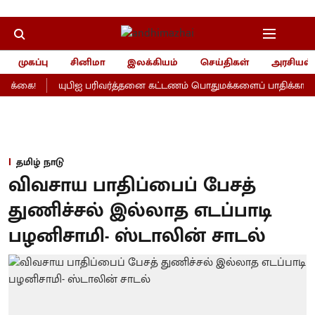
முகப்பு
சினிமா
இலக்கியம்
செய்திகள்
அரசியல்
கை!
யுபிஐ பரிவர்த்தனை கட்டணம் பொதுமக்களைப் பாதிக்காதாமே...
தமிழ் நாடு
விவசாய பாதிப்பைப் பேசத்
துணிச்சல் இல்லாத எடப்பாடி
பழனிசாமி- ஸ்டாலின் சாடல்