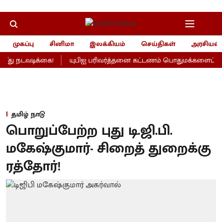
முகப்பு
சினிமா
இலக்கியம்
செய்திகள்
அரசியல்
து நடவடிக்கை!
யுபிஐ பரிவர்த்தனை கட்டணம் பொதுமக்களைப் பாதிக
தமிழ் நாடு
பொறுப்பேற்ற புது டி.ஜி.பி.
மகேஷ்குமார்- சிறைத் துறைக்கு
ரத்தோர்!